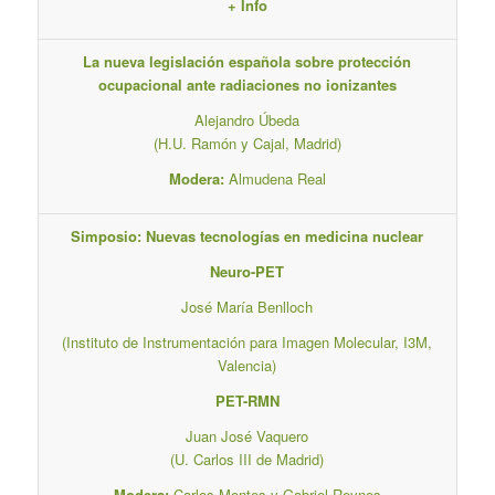
+ Info
La nueva legislación española sobre protección
ocupacional ante radiaciones no ionizantes
Alejandro Úbeda
(H.U. Ramón y Cajal, Madrid)
Modera:
Almudena Real
Simposio: Nuevas tecnologías en medicina nuclear
Neuro-PET
José María Benlloch
(Instituto de Instrumentación para Imagen Molecular, I3M,
Valencia)
PET-RMN
Juan José Vaquero
(U. Carlos III de Madrid)
Modera:
Carlos Montes y Gabriel Reynes