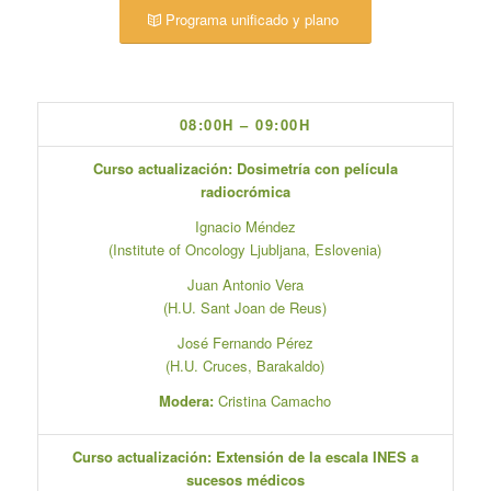
Programa unificado y plano
08:00H – 09:00H
Curso actualización: Dosimetría con película
radiocrómica
Ignacio Méndez
(Institute of Oncology Ljubljana, Eslovenia)
Juan Antonio Vera
(H.U. Sant Joan de Reus)
José Fernando Pérez
(H.U. Cruces, Barakaldo)
Modera:
Cristina Camacho
Curso actualización: Extensión de la escala INES a
sucesos médicos