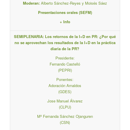
Moderan:
Alberto Sánchez-Reyes y Moisés Sáez
Presentaciones orales (SEFM)
+ Info
SEMIPLENARIA: Los retornos de la I+D en PR: ¿Por qué
no se aprovechan los resultados de la I+D en la práctica
diaria de la PR?
Presidente:
Fernando Castelló
(PEPRI)
Ponentes:
Adoración Arnaldos
(GDES)
Jose Manuel Álvarez
(CLPU)
Mª Fernanda Sánchez Ojanguren
(CSN)