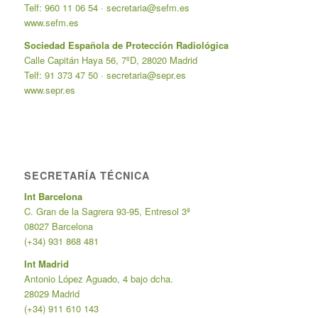
Telf: 960 11 06 54 ·
secretaria@sefm.es
www.sefm.es
Sociedad Española de Protección Radiológica
Calle Capitán Haya 56, 7ºD, 28020 Madrid
Telf: 91 373 47 50 ·
secretaria@sepr.es
www.sepr.es
SECRETARÍA TÉCNICA
Int Barcelona
C. Gran de la Sagrera 93-95, Entresol 3ª
08027 Barcelona
(+34) 931 868 481
Int Madrid
Antonio López Aguado, 4 bajo dcha.
28029 Madrid
(+34) 911 610 143