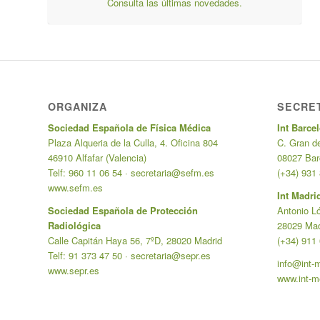
Consulta las últimas novedades.
ORGANIZA
SECRET
Sociedad Española de Física Médica
Int Barce
Plaza Alqueria de la Culla, 4. Oficina 804
C. Gran de
46910 Alfafar (Valencia)
08027 Bar
Telf: 960 11 06 54 ·
secretaria@sefm.es
(+34) 931
www.sefm.es
Int Madri
Sociedad Española de Protección
Antonio L
Radiológica
28029 Mad
Calle Capitán Haya 56, 7ºD, 28020 Madrid
(+34) 911
Telf: 91 373 47 50 ·
secretaria@sepr.es
info@int-
www.sepr.es
www.int-m