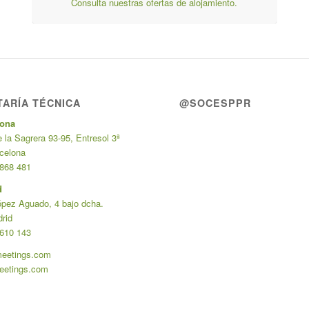
Consulta nuestras ofertas de alojamiento.
ARÍA TÉCNICA
@SOCESPPR
lona
 la Sagrera 93-95, Entresol 3ª
celona
 868 481
d
ópez Aguado, 4 bajo dcha.
rid
 610 143
meetings.com
eetings.com